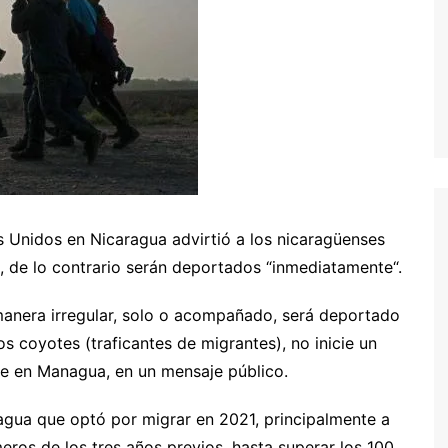
Unidos en Nicaragua advirtió a los nicaragüenses
io, de lo contrario serán deportados “inmediatamente“.
 manera irregular, solo o acompañado, será deportado
s coyotes (traficantes de migrantes), no inicie un
se en Managua, en un mensaje público.
agua que optó por migrar en 2021, principalmente a
eros de los tres años previos, hasta superar los 100