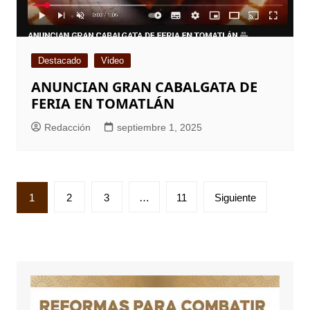
Destacado
Video
ANUNCIAN GRAN CABALGATA DE
FERIA EN TOMATLÁN
Redacción
septiembre 1, 2025
Paginación
1
2
3
…
11
Siguiente
de
entradas