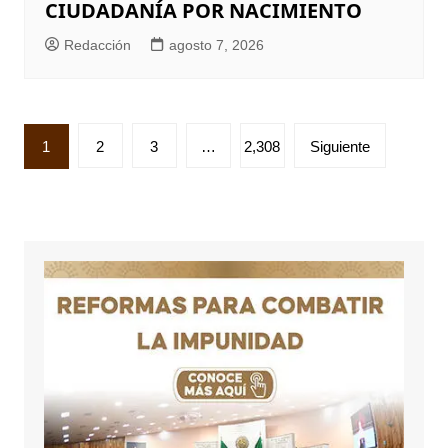
CIUDADANÍA POR NACIMIENTO
Redacción
agosto 7, 2026
Paginación
1
2
3
…
2,308
Siguiente
de
entradas