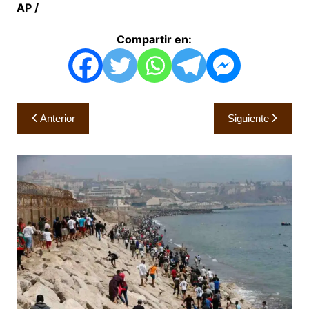
AP /
Compartir en:
Navegación
Anterior
Siguiente
de
entradas