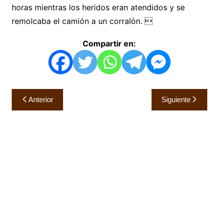
horas mientras los heridos eran atendidos y se
remolcaba el camión a un corralón. 
Compartir en:
Navegación
Anterior
Siguiente
de
entradas