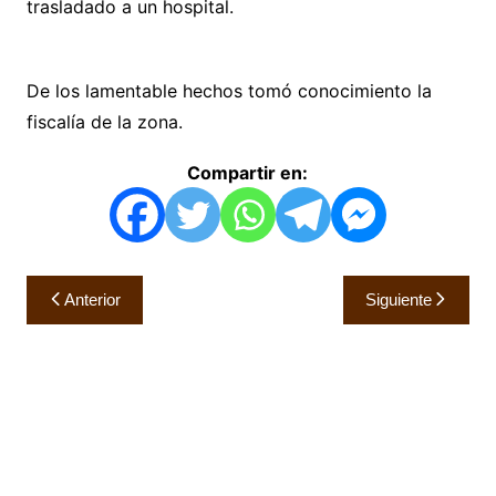
trasladado a un hospital.
De los lamentable hechos tomó conocimiento la
fiscalía de la zona.
Compartir en:
Navegación
Anterior
Siguiente
de
entradas