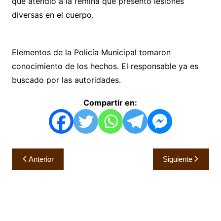
que atendió a la fémina que presentó lesiones
diversas en el cuerpo.
Elementos de la Policía Municipal tomaron
conocimiento de los hechos. El responsable ya es
buscado por las autoridades.
Compartir en:
Navegación
Anterior
Siguiente
de
entradas