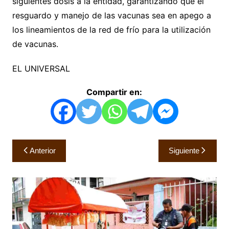
siguientes dosis a la entidad, garantizando que el
resguardo y manejo de las vacunas sea en apego a
los lineamientos de la red de frío para la utilización
de vacunas.
EL UNIVERSAL
Compartir en:
Navegación
Anterior
Siguiente
de
entradas