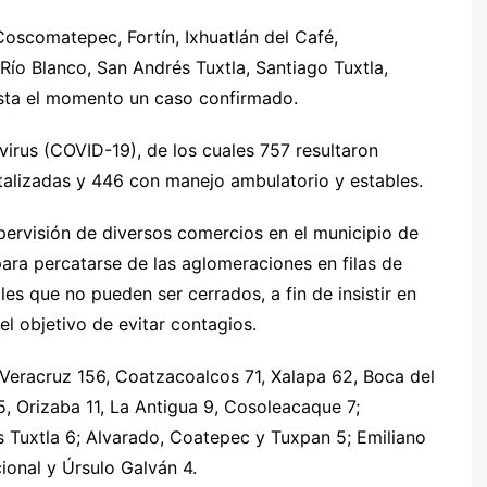
Coscomatepec, Fortín, Ixhuatlán del Café,
 Río Blanco, San Andrés Tuxtla, Santiago Tuxtla,
asta el momento un caso confirmado.
irus (COVID-19), de los cuales 757 resultaron
talizadas y 446 con manejo ambulatorio y estables.
upervisión de diversos comercios en el municipio de
para percatarse de las aglomeraciones en filas de
es que no pueden ser cerrados, a fin de insistir en
el objetivo de evitar contagios.
 Veracruz 156, Coatzacoalcos 71, Xalapa 62, Boca del
5, Orizaba 11, La Antigua 9, Cosoleacaque 7;
Tuxtla 6; Alvarado, Coatepec y Tuxpan 5; Emiliano
cional y Úrsulo Galván 4.