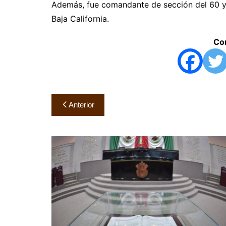
Además, fue comandante de sección del 60 y 6
Baja California.
Com
Navegación
Anterior
de
entradas