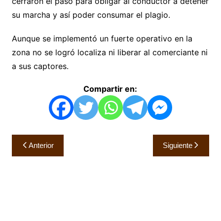
cerraron el paso para obligar al conductor a detener
su marcha y así poder consumar el plagio.
Aunque se implementó un fuerte operativo en la
zona no se logró localiza ni liberar al comerciante ni
a sus captores.
Compartir en:
Navegación
Anterior
Siguiente
de
entradas