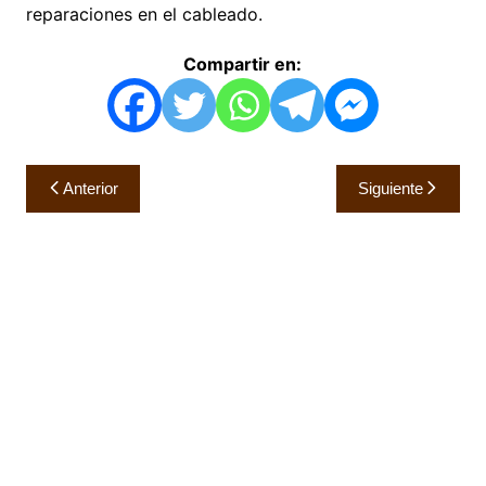
reparaciones en el cableado.
Compartir en:
Navegación
Anterior
Siguiente
de
entradas