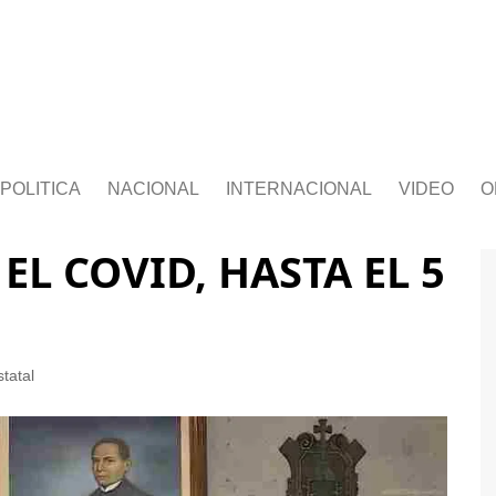
POLITICA
NACIONAL
INTERNACIONAL
VIDEO
O
L COVID, HASTA EL 5
statal