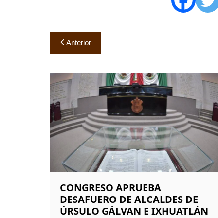
Navegación
Anterior
de
entradas
CONGRESO APRUEBA
DESAFUERO DE ALCALDES DE
ÚRSULO GÁLVAN E IXHUATLÁN