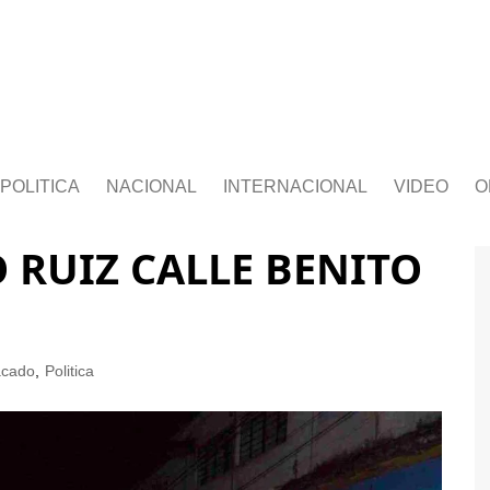
POLITICA
NACIONAL
INTERNACIONAL
VIDEO
O
 RUIZ CALLE BENITO
acado
,
Politica