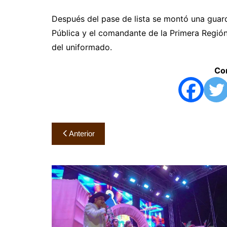
Después del pase de lista se montó una guar
Pública y el comandante de la Primera Región
del uniformado.
Com
Navegación
Anterior
de
entradas