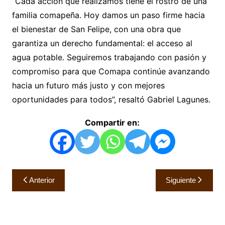
“Cada acción que realizamos tiene el rostro de una
familia comapeña. Hoy damos un paso firme hacia
el bienestar de San Felipe, con una obra que
garantiza un derecho fundamental: el acceso al
agua potable. Seguiremos trabajando con pasión y
compromiso para que Comapa continúe avanzando
hacia un futuro más justo y con mejores
oportunidades para todos”, resaltó Gabriel Lagunes.
Compartir en:
Navegación
Anterior
Siguiente
de
entradas