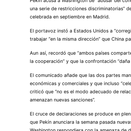
Pekín acusa a Washington de “abusar del con
una serie de restricciones discriminatorias” 
celebrada en septiembre en Madrid.
El portavoz instó a Estados Unidos a “corregi
trabajar “en la misma dirección” que China p
Aun así, recordó que “ambos países compart
la cooperación” y que la confrontación “daña
El comunicado añade que las dos partes man
económicas y comerciales y que incluso “celeb
criticó que “no es el modo adecuado de relac
amenazan nuevas sanciones”.
El cruce de declaraciones se produce en ple
que Pekín anunciara la semana pasada nuevas 
Washington respondiera con la amenaza de dup