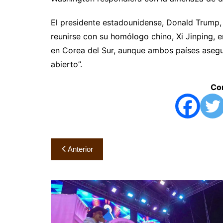
El presidente estadounidense, Donald Trump, 
reunirse con su homólogo chino, Xi Jinping, 
en Corea del Sur, aunque ambos países asegu
abierto”.
Com
Navegación
Anterior
de
entradas