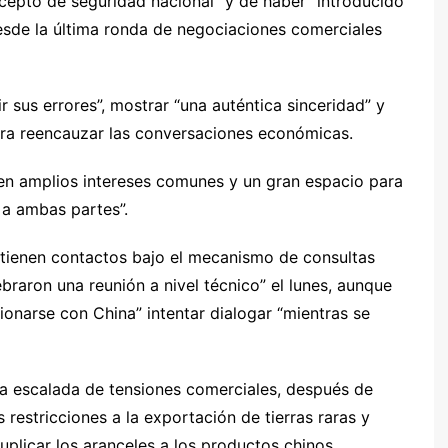
cepto de seguridad nacional” y de haber “introducido
desde la última ronda de negociaciones comerciales
r sus errores”, mostrar “una auténtica sinceridad” y
ara reencauzar las conversaciones económicas.
en amplios intereses comunes y un gran espacio para
 a ambas partes”.
tienen contactos bajo el mecanismo de consultas
raron una reunión a nivel técnico” el lunes, aunque
ionarse con China” intentar dialogar “mientras se
na escalada de tensiones comerciales, después de
restricciones a la exportación de tierras raras y
licar los aranceles a los productos chinos.