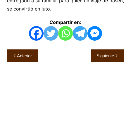
entregado a su familia, para quien un viaje de paseo,
se convirtió en luto.
Compartir en:
Navegación
Anterior
Siguiente
de
entradas