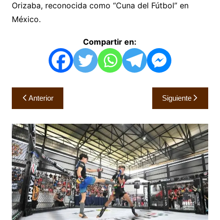
Orizaba, reconocida como “Cuna del Fútbol” en
México.
Compartir en:
Navegación
Anterior
Siguiente
de
entradas