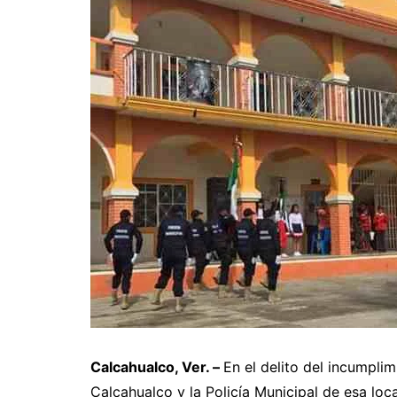
Calcahualco, Ver. –
En el delito del incumpli
Calcahualco y la Policía Municipal de esa loc