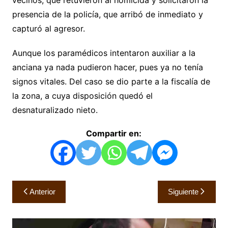
vecinos, que retuvieron al homicida y solicitaron la
presencia de la policía, que arribó de inmediato y
capturó al agresor.
Aunque los paramédicos intentaron auxiliar a la
anciana ya nada pudieron hacer, pues ya no tenía
signos vitales. Del caso se dio parte a la fiscalía de
la zona, a cuya disposición quedó el
desnaturalizado nieto.
Compartir en:
Navegación
Anterior
Siguiente
de
entradas