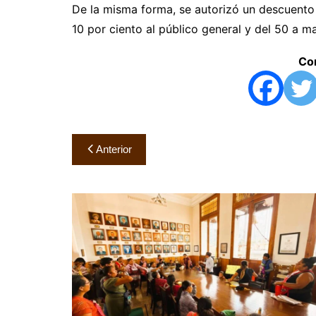
De la misma forma, se autorizó un descuento
10 por ciento al público general y del 50 a m
Com
Navegación
Anterior
de
entradas