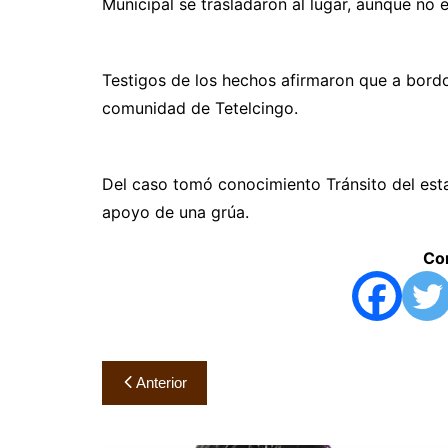
Municipal se trasladaron al lugar, aunque no 
Testigos de los hechos afirmaron que a bordo
comunidad de Tetelcingo.
Del caso tomó conocimiento Tránsito del est
apoyo de una grúa.
Com
Navegación
Anterior
de