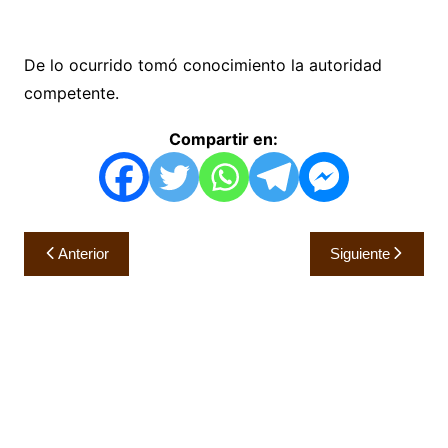
De lo ocurrido tomó conocimiento la autoridad
competente.
Compartir en:
Navegación
Anterior
Siguiente
de
entradas