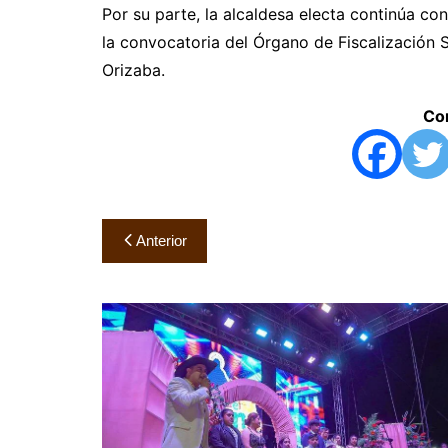
Por su parte, la alcaldesa electa continúa co
la convocatoria del Órgano de Fiscalización S
Orizaba.
Com
Navegación
Anterior
de
entradas