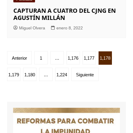
CAPTURAN A CUATRO DEL CJNG EN
AGUSTÍN MILLÁN
Miguel Olvera
enero 8, 2022
Paginación
Anterior
1
…
1,176
1,177
1,178
de
entradas
1,179
1,180
…
1,224
Siguiente